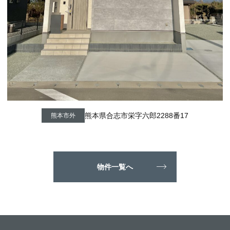
熊本県合志市栄字六郎2288番17
熊本市外
物件一覧へ