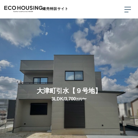
メインコンテンツへスキップ
建売特設サイト
大津町引水【９号地】
3LDK/3,700
〜
万円