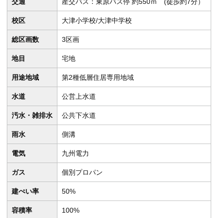
交通
産交バス：東原バス停 約550ｍ (徒歩約7分）
校区
大津小学校/大津中学校
総区画数
3区画
地目
宅地
用途地域
第2種低層住居専用地域
水道
公営上水道
汚水・雑排水
公共下水道
雨水
側溝
電気
九州電力
ガス
個別プロパン
建ぺい率
50%
容積率
100%