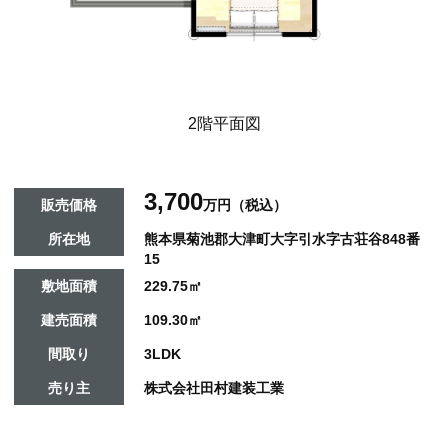
2階平面図
3,700
販売価格
万円（税込）
所在地
熊本県菊池郡大津町大字引水字古荘谷848番
15
敷地面積
229.75㎡
建売面積
109.30㎡
間取り
3LDK
売り主
株式会社田村建装工業